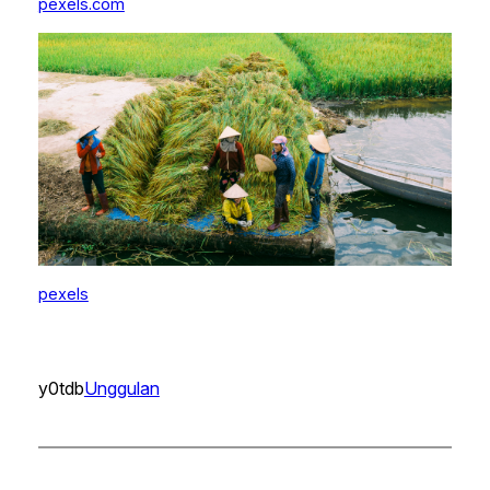
pexels.com
pexels
y0tdb
Unggulan