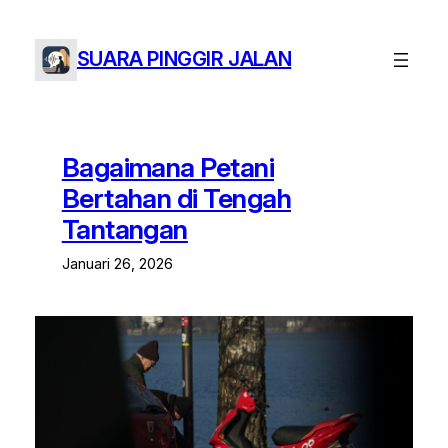
Lewati
ke
SUARA PINGGIR JALAN
konten
Bagaimana Petani
Bertahan di Tengah
Tantangan
Januari 26, 2026